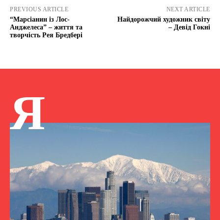
PREVIOUS ARTICLE
NEXT ARTICLE
“Марсіанин із Лос-
Найдорожчий художник світу
Анджелеса” – життя та
– Девід Гокні
творчість Рея Бредбері
Я