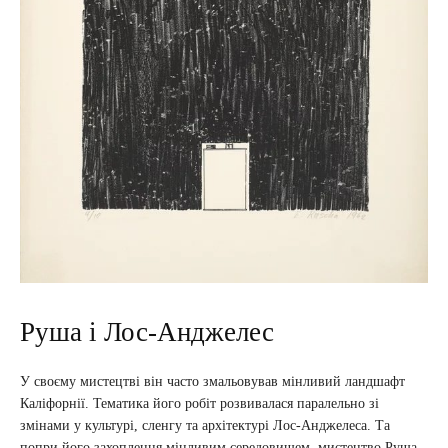
Руша і Лос-Анджелес
У своєму мистецтві він часто змальовував мінливий ландшафт
Каліфорнії. Тематика його робіт розвивалася паралельно зі
змінами у культурі, сленгу та архітектурі Лос-Анджелеса. Та
попри його захоплення мінливим середовищем, мистецтво Руша