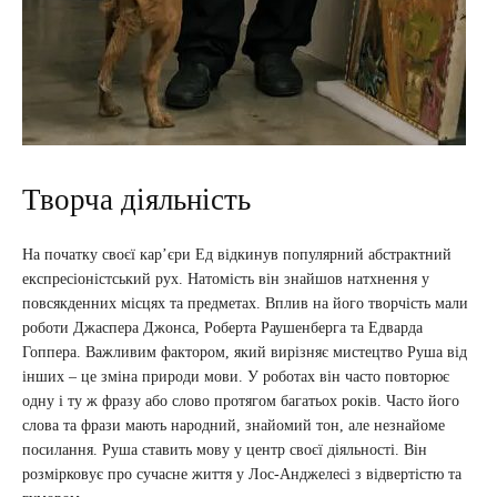
Творча діяльність
На початку своєї карʼєри Ед відкинув популярний абстрактний
експресіоністський рух. Натомість він знайшов натхнення у
повсякденних місцях та предметах. Вплив на його творчість мали
роботи Джаспера Джонса, Роберта Раушенберга та Едварда
Гоппера. Важливим фактором, який вирізняє мистецтво Руша від
інших – це зміна природи мови. У роботах він часто повторює
одну і ту ж фразу або слово протягом багатьох років. Часто його
слова та фрази мають народний, знайомий тон, але незнайоме
посилання. Руша ставить мову у центр своєї діяльності. Він
розмірковує про сучасне життя у Лос-Анджелесі з відвертістю та