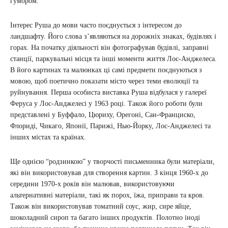
гумором.
Інтерес Руша до мови часто поєднується з інтересом до
ландшафту. Його слова зʼявляються на дорожніх знаках, будівлях і
горах. На початку діяльності він фотографував будівлі, заправні
станції, паркувальні місця та інші моменти життя Лос-Анджелеса.
В його картинах та малюнках ці самі предмети поєднуються з
мовою, щоб поетично показати місто через теми еволюції та
руйнування. Перша особиста виставка Руша відбулася у галереї
Феруса у Лос-Анджелесі у 1963 році. Також його роботи були
представлені у Буффало, Цюриху, Орегоні, Сан-Франциско,
Флориді, Чикаго, Японії, Парижі, Нью-Йорку, Лос-Анджелесі та
інших містах та країнах.
Ще однією “родзинкою” у творчості письменника були матеріали,
які він використовував для створення картин. З кінця 1960-х до
середини 1970-х років він малював, використовуючи
альтернативні матеріали, такі як порох, їжа, приправи та кров.
Також він використовував томатний соус, жир, сире яйце,
шоколадний сироп та багато інших продуктів. Полотно іноді