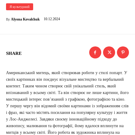
Я культурний
10.12.2024
Alyona Kovalchuk
By
SHARE
Американський митець, який створював роботи у стилі попарт. У
своїх картинках він поєднує візуальне мистецтво та вербальний
контент. Таким чином створює свій унікальний стиль, який
впізнаваний у всьому світі. Та він створює не лише картини, його
мистецький інтерес повʼязаний з графікою, фотографією та кіно.
У першу чергу він відомий своїми картинами із зображенням слів
і фраз, які часто містять посилання на популярну культуру і життя
у Лос-Анджелесі. Завдяки своєму інноваційному підходу до
живопису, малювання та фотографії, йому вдалося вплинути на
митців у всьому світі. Його робота як художника вплинула на