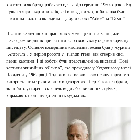
крутого та як бренд робочого одягу. До середини 1960-х років Ед
Руша створив картини слів, які виглядали так, ніби слова були
налиті на полотно як рідина. Це були слова “Adios” та “Desire”.
Після повернення він працював у комерційній рекламі, але
незабаром вирішив присвятити всю свою увагу образотворчому
мистецтву. Остання комерційна мистецька посада була у журналі
“Artforum”. У період роботи у “Plantin Press” він створив свої
перші картини. І ці роботи були представлені на виставці “Нові
картини звичайних обʼєктів”, яка проходила у Художньому музеї
Пасадени у 1962 році. Тоді ж він створив свою першу картину з
використанням тривимірних відтворених літер. Слова та фрази,
які нібито утворені з крапель води або звивистих стрічок,
виражають іронічну дотепність художника.