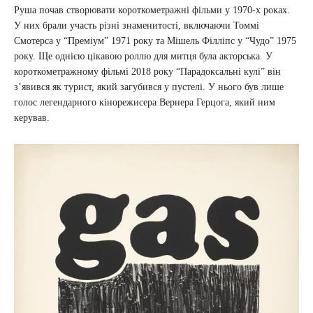
Руша почав створювати короткометражні фільми у 1970-х роках.
У них брали участь різні знаменитості, включаючи Томмі
Смотерса у “Преміум” 1971 року та Мішель Філліпс у “Чудо” 1975
року. Ще однією цікавою роллю для митця була акторська. У
короткометражному фільмі 2018 року “Парадоксальні кулі” він
зʼявився як турист, який загубився у пустелі. У нього був лише
голос легендарного кінорежисера Вернера Герцога, який ним
керував.