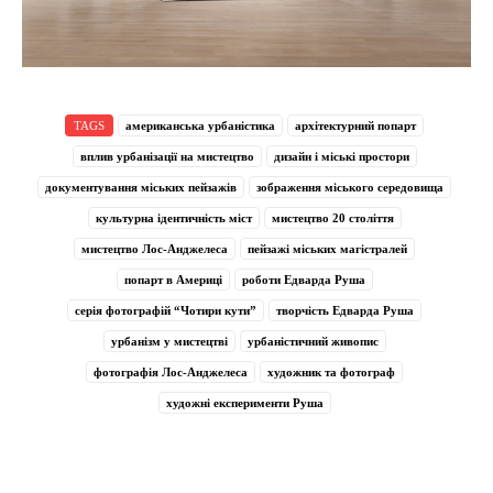
TAGS
американська урбаністика
архітектурний попарт
вплив урбанізації на мистецтво
дизайн і міські простори
документування міських пейзажів
зображення міського середовища
культурна ідентичність міст
мистецтво 20 століття
мистецтво Лос-Анджелеса
пейзажі міських магістралей
попарт в Америці
роботи Едварда Руша
серія фотографій “Чотири кути”
творчість Едварда Руша
урбанізм у мистецтві
урбаністичний живопис
фотографія Лос-Анджелеса
художник та фотограф
художні експерименти Руша