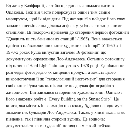
Ед жив у Каліфорнії, а от його родина залишалася жити в
Оклахомі. Тож він часто подорожував один і тим самим
маршрутом, щоб їх відвідати. Під час однієї з поїздок його уяву
запалила нескінченна ділянка асфальту, усіяна автозаправними
станціями. Ці подорожі призвели до створення першої фотокниги
“Двадцять шість бензинових станцій” (1963). Вона вважається
однією з найважливіших книг художника в історії. У 1960-х і
1970-х роках Руша випустив загалом 16 фотокниг, що
документують середовище Лос-Анджелеса. Останню фотокнигу
під назвою “Hard Light” він випустив у 1978 році. Ед ніколи не
розглядав фотографію як кінцевий продукт, а замість цього
використовував її як “технологічний інструмент” для створення
своїх книг. Руша також ніколи не поєднував фотографію з
живописом. Він займався створенням художніх книг. Однією з
його знакових робіт є “Every Building on the Sunset Strip”. Це
книга, яка містить інформацію про кожну будівлю на одному зі
знаменитих бульварів Лос-Анджелеса. Також у книзі вказана як
південна, так і північна сторони вулиць. Це водночас
документалістика та художній погляд на міський пейзаж.