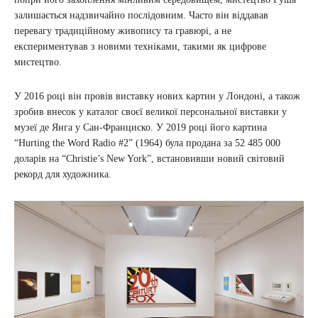
залишається надзвичайно послідовним. Часто він віддавав
перевагу традиційному живопису та гравюрі, а не
експериментував з новими техніками, такими як цифрове
мистецтво.
У 2016 році він провів виставку нових картин у Лондоні, а також
зробив внесок у каталог своєї великої персональної виставки у
музеї де Янга у Сан-Франциско. У 2019 році його картина
“Hurting the Word Radio #2” (1964) була продана за 52 485 000
доларів на “Christie’s New York”, встановивши новий світовий
рекорд для художника.