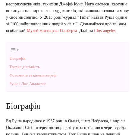
неопопхудожників, таких як Джефф Кунс. Його словесні картини
вплинули на широке коло художників, які включили слова та мову
у своє мистецтво. У 2013 році журнал “Time” назвав Руша одним
зі “100 найвпливовіших людей у світі”. Дізнавайтеся про те, чим
особливий
Музей мистецтва Гільберта
. Далі на
i-los-angeles
.
Біографія
Творча діяльність
Фотокнига та кінематограф
Руша і Лос-Анджелес
Біографія
Ед Руша народився у 1937 році в Омахі, штат Небраска, і виріс в
Оклахома-Сіті. Інтерес до творчості у нього зʼявився через сусіда
родини. Він був карикатуристом. Тож Руша пішов на перший