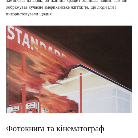
замінював на шовк, бо тканина краще поглинала плями. Так він
зображував сучасне американське життя: те, що люди їли і
використовували щодня.
Фотокнига та кінематограф