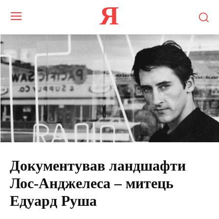
Я
Документував ландшафти
Лос-Анджелеса – митець
Едуард Руша