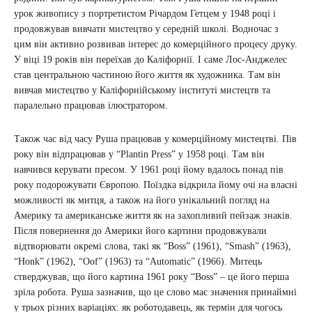
урок живопису з портретистом Річардом Гетцем у 1948 році і
продовжував вивчати мистецтво у середній школі. Водночас з
цим він активно розвивав інтерес до комерційного процесу друку.
У віці 19 років він переїхав до Каліфорнії. І саме Лос-Анджелес
став центральною частиною його життя як художника. Там він
вивчав мистецтво у Каліфорнійському інституті мистецтв та
паралельно працював ілюстратором.
Також час від часу Руша працював у комерційному мистецтві. Пів
року він відпрацював у “Plantin Press” у 1958 році. Там він
навчився керувати пресом. У 1961 році йому вдалось понад пів
року подорожувати Європою. Поїздка відкрила йому очі на власні
можливості як митця, а також на його унікальний погляд на
Америку та американське життя як на захопливий пейзаж знаків.
Після повернення до Америки його картини продовжували
відтворювати окремі слова, такі як “Boss” (1961), “Smash” (1963),
“Honk” (1962), “Oof” (1963) та “Automatic” (1966). Митець
стверджував, що його картина 1961 року “Boss” – це його перша
зріла робота. Руша зазначив, що це слово має значення принаймні
у трьох різних варіаціях: як роботодавець, як термін для чогось