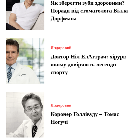
Як зберегти зуби здоровими?
Поради від стоматолога Білла
Дорфмана
Я здоровий
Доктор Ніл ЕлАттрач: хірург,
якому довіряють легенди
спорту
Я здоровий
Коронер Голлівуду – Томас
Ногучі