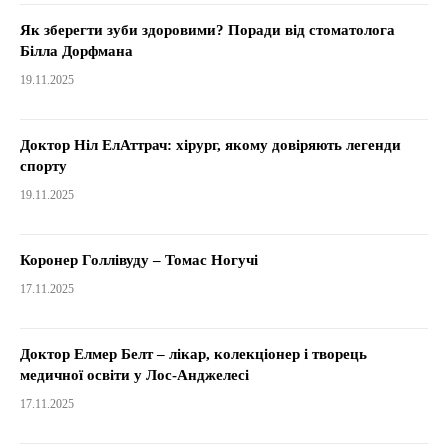
Як зберегти зуби здоровими? Поради від стоматолога
Білла Дорфмана
19.11.2025
Доктор Ніл ЕлАттрач: хірург, якому довіряють легенди
спорту
19.11.2025
Коронер Голлівуду – Томас Ногучі
17.11.2025
Доктор Елмер Белт – лікар, колекціонер і творець
медичної освіти у Лос-Анджелесі
17.11.2025