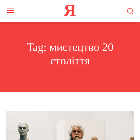
Я
Tag:
мистецтво 20
століття