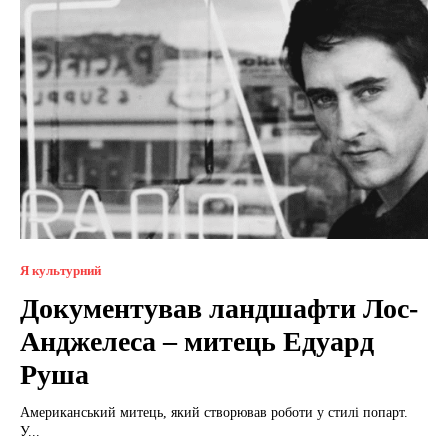
Я культурний
Документував ландшафти Лос-
Анджелеса – митець Едуард
Руша
Американський митець, який створював роботи у стилі попарт.
У...