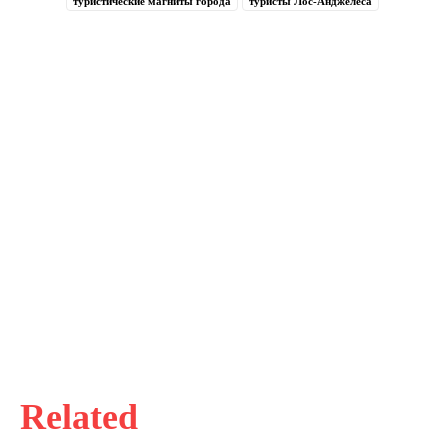
туристические магниты города
туристы Лос-Анджелеса
Related