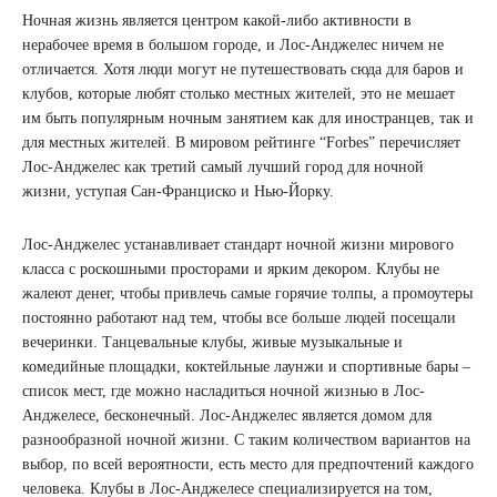
Ночная жизнь является центром какой-либо активности в
нерабочее время в большом городе, и Лос-Анджелес ничем не
отличается. Хотя люди могут не путешествовать сюда для баров и
клубов, которые любят столько местных жителей, это не мешает
им быть популярным ночным занятием как для иностранцев, так и
для местных жителей. В мировом рейтинге “Forbes” перечисляет
Лос-Анджелес как третий самый лучший город для ночной
жизни, уступая Сан-Франциско и Нью-Йорку.
Лос-Анджелес устанавливает стандарт ночной жизни мирового
класса с роскошными просторами и ярким декором. Клубы не
жалеют денег, чтобы привлечь самые горячие толпы, а промоутеры
постоянно работают над тем, чтобы все больше людей посещали
вечеринки. Танцевальные клубы, живые музыкальные и
комедийные площадки, коктейльные лаунжи и спортивные бары –
список мест, где можно насладиться ночной жизнью в Лос-
Анджелесе, бесконечный. Лос-Анджелес является домом для
разнообразной ночной жизни. С таким количеством вариантов на
выбор, по всей вероятности, есть место для предпочтений каждого
человека. Клубы в Лос-Анджелесе специализируется на том,