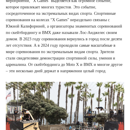
мероприятий, “X Games” выделяется как огромное событие,
которое привлекает многих туристов. Это событие,
сосредоточенное на экстремальных видах спорта. Спортивные
соревнования на колесах “X Games” нераздельно связаны с
Южной Калифорнией, а организаторы знаменитых соревнований
по скейтбордингу и BMX даже называли Лос-Анджелес своим
домом. В 2023 году соревнования вернулись в город после десяти
лет отсутствия. А в 2024 году проходили самые масштабные в
мире соревнования по экстремальным видам спорта. Зрители
стали свидетелями демонстрации спортивной силы, умения и
адреналина. От скейтбординга до Moto X и BMX и многое другое
– эти несколько дней держат в напряжении целый город.