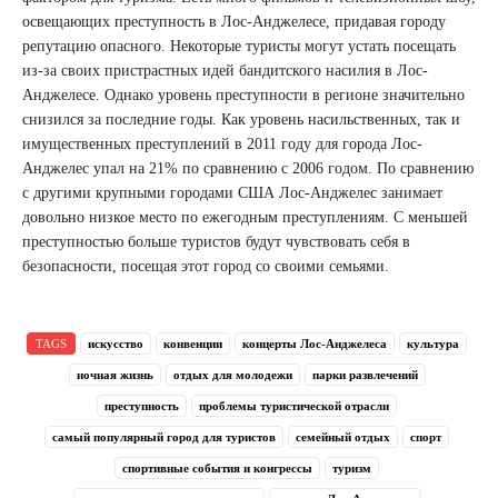
освещающих преступность в Лос-Анджелесе, придавая городу
репутацию опасного. Некоторые туристы могут устать посещать
из-за своих пристрастных идей бандитского насилия в Лос-
Анджелесе. Однако уровень преступности в регионе значительно
снизился за последние годы. Как уровень насильственных, так и
имущественных преступлений в 2011 году для города Лос-
Анджелес упал на 21% по сравнению с 2006 годом. По сравнению
с другими крупными городами США Лос-Анджелес занимает
довольно низкое место по ежегодным преступлениям. С меньшей
преступностью больше туристов будут чувствовать себя в
безопасности, посещая этот город со своими семьями.
TAGS
искусство
конвенции
концерты Лос-Анджелеса
культура
ночная жизнь
отдых для молодежи
парки развлечений
преступность
проблемы туристической отрасли
самый популярный город для туристов
семейный отдых
спорт
спортивные события и конгрессы
туризм