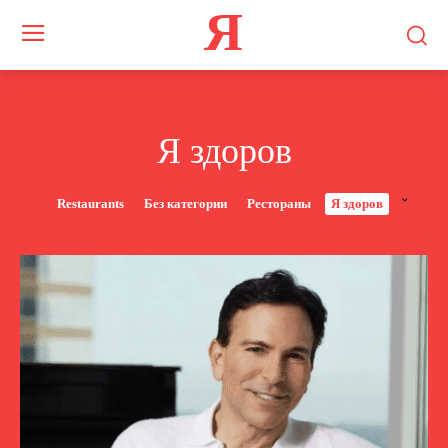
Я
Я здоров
Restaurants
Без категории
Рестораны
Я здоров