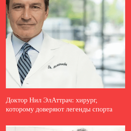
Доктор Нил ЭлАттрач: хирург,
которому доверяют легенды спорта