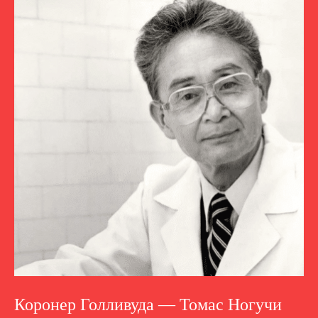
Коронер Голливуда — Томас Ногучи