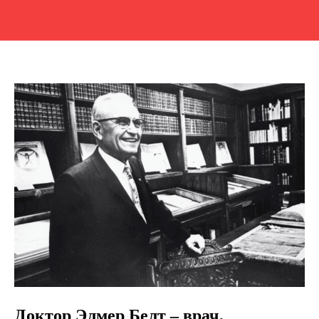
Доктор Элмер Белт – врач,