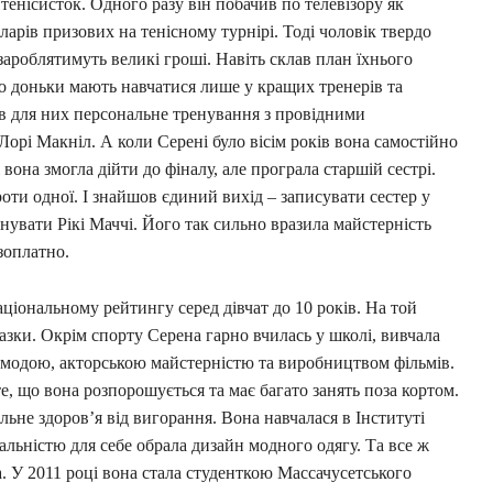
тенісисток. Одного разу він побачив по телевізору як
ларів призових на тенісному турнірі. Тоді чоловік твердо
зароблятимуть великі гроші. Навіть склав план їхнього
що доньки мають навчатися лише у кращих тренерів та
вав для них персональне тренування з провідними
Лорі Макніл. А коли Серені було вісім років вона самостійно
 вона змогла дійти до фіналу, але програла старшій сестрі.
оти одної. І знайшов єдиний вихід – записувати сестер у
ренувати Рікі Маччі. Його так сильно вразила майстерність
езоплатно.
аціональному рейтингу серед дівчат до 10 років. На той
азки. Окрім спорту Серена гарно вчилась у школі, вивчала
, модою, акторською майстерністю та виробництвом фільмів.
те, що вона розпорошується та має багато занять поза кортом.
льне здоровʼя від вигорання. Вона навчалася в Інституті
ьністю для себе обрала дизайн модного одягу. Та все ж
. У 2011 році вона стала студенткою Массачусетського