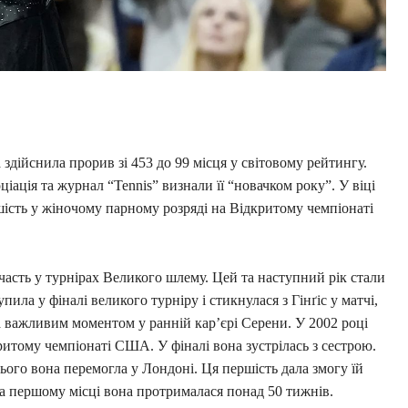
здійснила прорив зі 453 до 99 місця у світовому рейтингу.
іація та журнал “Tennis” визнали її “новачком року”. У віці
шість у жіночому парному розряді на Відкритому чемпіонаті
асть у турнірах Великого шлему. Цей та наступний рік стали
ила у фіналі великого турніру і стикнулася з Гінґіс у матчі,
а важливим моментом у ранній кар’єрі Серени. У 2002 році
итому чемпіонаті США. У фіналі вона зустрілась з сестрою.
цього вона перемогла у Лондоні. Ця першість дала змогу їй
на першому місці вона протрималася понад 50 тижнів.