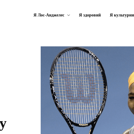
Я Лос-Анджелес
Я здоровий
Я культурн
у