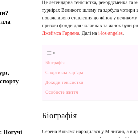
Це легендарна тенісистка, рекордсменка та м
турнірах Великого шлему та здобула чотири з
ми?
поважливого ставлення до жінок у великому с
ілла
призові фонди для чоловіків та жінок були рі
Джеймса Гардена
. Далі на
i-los-angeles
.
Біографія
ург,
Спортивна карʼєра
 спорту
Доходи тенісистки
Особисте життя
Біографія
с Ногучі
Серена Вільямс народилася у Мічигані, а вир