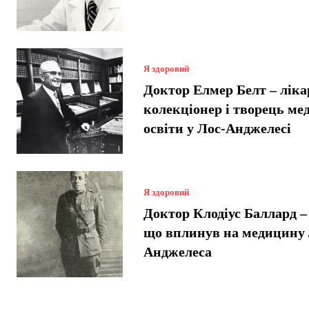
Я здоровий
Доктор Елмер Белт – ліка
колекціонер і творець ме
освіти у Лос-Анджелесі
Я здоровий
Доктор Клодіус Баллард – 
що вплинув на медицину 
Анджелеса