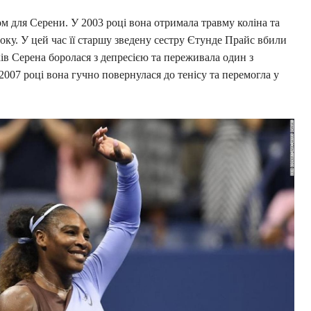
м для Серени. У 2003 році вона отримала травму коліна та
року. У цей час її старшу зведену сестру Єтунде Прайс вбили
ків Серена боролася з депресією та переживала один з
2007 році вона гучно повернулася до тенісу та перемогла у