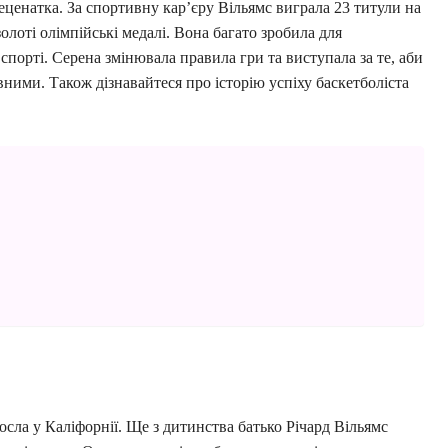
еценатка. За спортивну карʼєру Вільямс виграла 23 титули на
олоті олімпійські медалі. Вона багато зробила для
порті. Серена змінювала правила гри та виступала за те, аби
вними. Також дізнавайтеся про історію успіху баскетболіста
осла у Каліфорнії. Ще з дитинства батько Річард Вільямс