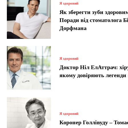
Я здоровий
Як зберегти зуби здорови
Поради від стоматолога Б
Дорфмана
Я здоровий
Доктор Ніл ЕлАттрач: хір
якому довіряють легенди
Я здоровий
Коронер Голлівуду – Тома