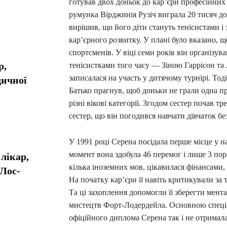
готував двох доньок до карʼєри професійних 
румунка Вірджинія Рузіч виграла 20 тисяч до
вирішив, що його діти стануть тенісистами і 
кар’єрного розвитку. У плані було вказано, 
спортсменів. У віці семи років він організу
р,
тенісистками того часу — Зіною Гаррісон та 
записалася на участь у дитячому турнірі. Тоді
дичної
Батько прагнув, щоб доньки не грали одна пр
різні вікові категорії. Згодом сестер почав т
сестер, що він погодився навчати дівчаток б
У 1991 році Серена посідала перше місце у н
момент вона здобула 46 перемог і лише 3 пор
лікар,
кілька іноземних мов, цікавилася фінансами
Лос-
На початку кар’єри її навіть критикували за 
Та ці захоплення допомогли її зберегти мента
мистецтв Форт-Лодердейла. Основною спеціал
офіційного диплома Серена так і не отримала