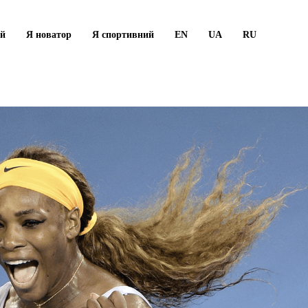
ий
Я новатор
Я спортивний
EN
UA
RU