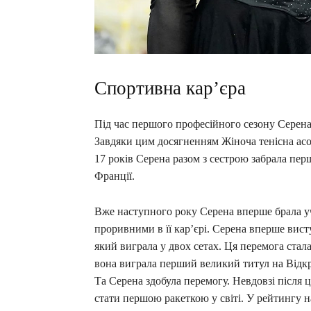
Спортивна карʼєра
Під час першого професійного сезону Серена 
Завдяки цим досягненням Жіноча тенісна асоц
17 років Серена разом з сестрою забрала пер
Франції.
Вже наступного року Серена вперше брала уч
проривними в її карʼєрі. Серена вперше виступ
який виграла у двох сетах. Ця перемога стал
вона виграла перший великий титул на Відкр
Та Серена здобула перемогу. Невдовзі після 
стати першою ракеткою у світі. У рейтингу 