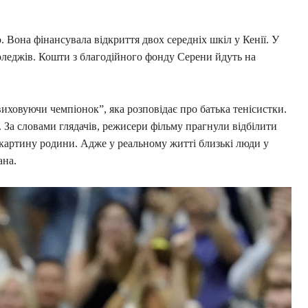
. Вона фінансувала відкриття двох середніх шкіл у Кенії. У
оледжів. Кошти з благодійного фонду Серени йдуть на
виховуючи чемпіонок”, яка розповідає про батька тенісистки.
 За словами глядачів, режисери фільму прагнули відбілити
 картину родини. Адже у реальному житті близькі люди у
ана.