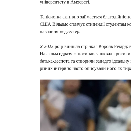
університету в Амхерсті.
Тенісистка активно займається благодійністю
США Вільямс сплачує стипендії студентам к
навчання медсестер.
У 2022 році вийшла стрічка “Король Річард: 
На фільм одразу ж посипався шквал критики.
батька-деспота та створили занадто ідеальну
різних інтервʼю часто описували його як тир