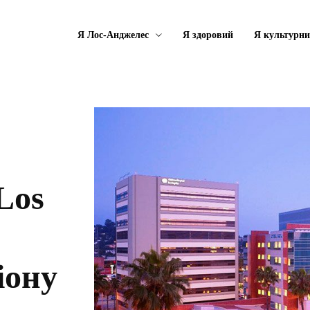
Я Лос-Анджелес
Я здоровий
Я культурн
 Los
іону