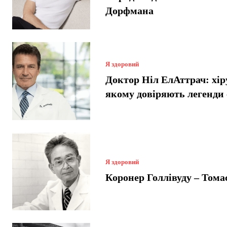
Дорфмана
Я здоровий
Доктор Ніл ЕлАттрач: хір
якому довіряють легенди
Я здоровий
Коронер Голлівуду – Тома