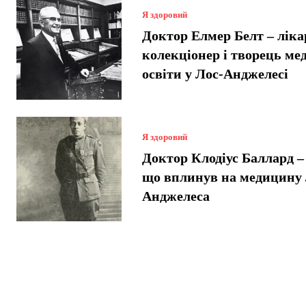
Я здоровий
Доктор Елмер Белт – ліка
колекціонер і творець ме
освіти у Лос-Анджелесі
Я здоровий
Доктор Клодіус Баллард – 
що вплинув на медицину 
Анджелеса