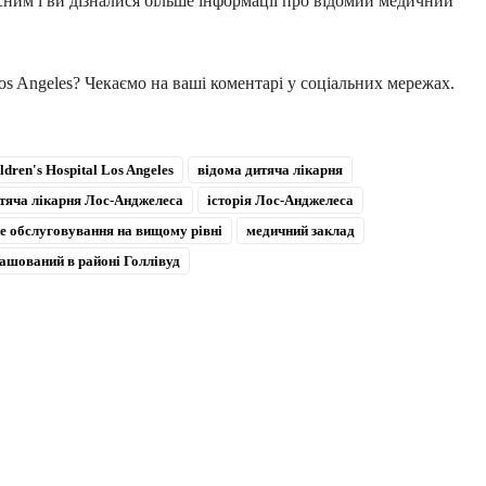
сним і ви дізналися більше інформації про відомий медичний
Los Angeles? Чекаємо на ваші коментарі у соціальних мережах.
ldren's Hospital Los Angeles
відома дитяча лікарня
тяча лікарня Лос-Анджелеса
історія Лос-Анджелеса
е обслуговування на вищому рівні
медичний заклад
ашований в районі Голлівуд