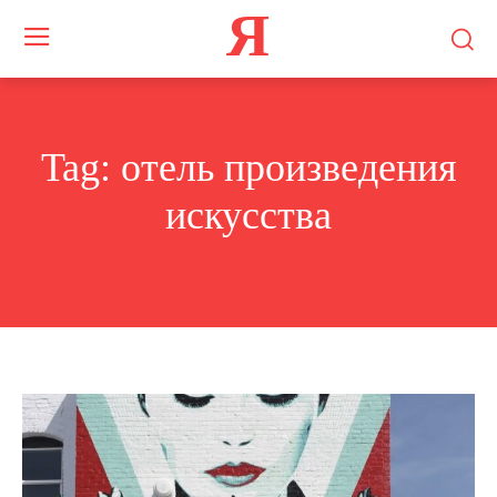
Я
Tag:
отель произведения
искусства