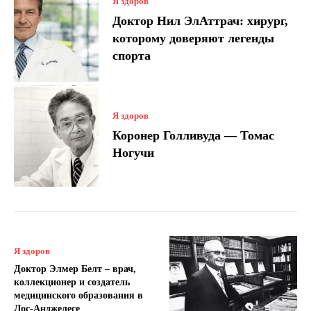
Я здоров
Доктор Нил ЭлАттрач: хирург,
которому доверяют легенды
спорта
Я здоров
Коронер Голливуда — Томас
Ногучи
Я здоров
Доктор Элмер Белт – врач,
коллекционер и создатель
медицинского образования в
Лос-Анджелесе