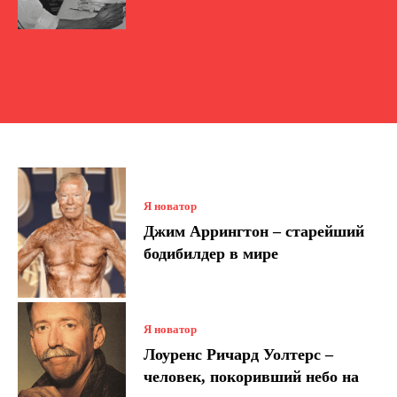
Я новатор
Джим Аррингтон – старейший
бодибилдер в мире
Я новатор
Лоуренс Ричард Уолтерс –
человек, покоривший небо на