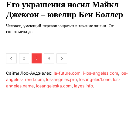
Его украшения носил Майкл
Джексон – ювелир Бен Боллер
Человек, умеющий перевоплощаться в течение жизни. От
спортсмена до...
2
3
4
Сайты Лос-Анджелес:
la-future.com
,
i-los-angeles.com
,
los-
angeles-trend.com
,
los-angeles.pro
,
losangeles1.one
,
los-
angeles.name
,
losangeleska.com
,
layes.info
.