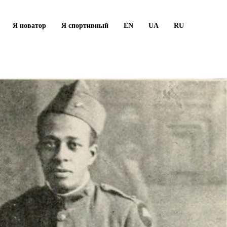
Я новатор
Я спортивный
EN
UA
RU