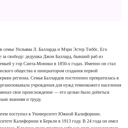
в семье Уильяма Л. Балларда и Мэри Эстер Тиббс. Его
е за свободу: дедушка Джон Баллард, бывший раб из
емьей у гор Санта-Моники в 1850-х годах. Именно он стал
нского общества и инициатором создания первой
ркви региона. Семья Баллардов постепенно превратилась в
организовывала учреждения для нужд темнокожего населения
минал свое происхождение — его целью было добиться
ным знаниям и труду.
а затем поступил в Университет Южной Калифорнии.
итете Калифорнии в Беркли в 1913 году. В 24 года он имел