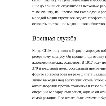
свою практику на Централь-авеню в Лос-Андж
Еще до войны он опубликовал несколько раб
“The Pituitary, Its Function and Pathology” и
молодой медик стремился создать профессио
основать постоянное медицинское обществ
Военная служба
Когда США вступили в Первую мировую вой
резервному корпусу. Он прошел подготовку 
афроамериканских офицеров. В 1917 году по
370-й пехотный полк, состоявший преимуще
фронте во время боев на реке Эйлетт Баллар
лично выходил под вражеский огонь, чтобы
антисыворотки против столбняка и газовой г
операций Балларда был ранен, однако он отк
самой ротации. Его отвага была отмечена Ф