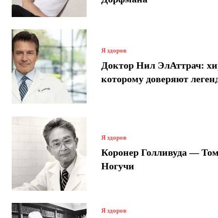
Я здоров
Доктор Нил ЭлАттрач: хи
которому доверяют леген
Я здоров
Коронер Голливуда — Том
Ногучи
Я здоров