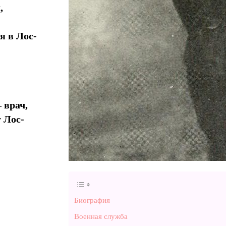
,
я в Лос-
 врач,
 Лос-
Биография
Военная служба