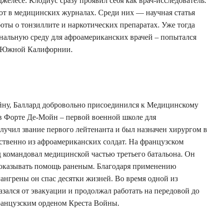
елесе. Клодиус сразу проявил себя как врач-исследователь.
от в медицинских журналах. Среди них — научная статья
 работы о тонзиллите и наркотических препаратах. Уже тогда
нальную среду для афроамериканских врачей – попытался
о Южной Калифорнии.
ну, Баллард добровольно присоединился к Медицинскому
в Форте Де-Мойн – первой военной школе для
лучил звание первого лейтенанта и был назначен хирургом в
ственно из афроамериканских солдат. На французском
д командовал медицинской частью третьего батальона. Он
 оказывать помощь раненым. Благодаря применению
ангрены он спас десятки жизней. Во время одной из
азался от эвакуации и продолжал работать на передовой до
ранцузским орденом Креста Войны.