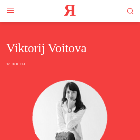
Я
Viktorij Voitova
38 ПОСТЫ