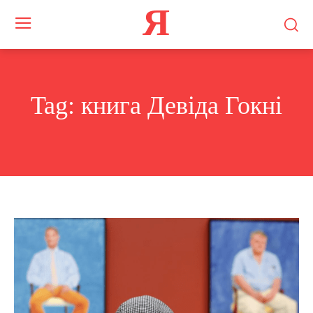
Я
Tag:
книга Девіда Гокні