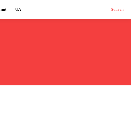
ний
UA
Search