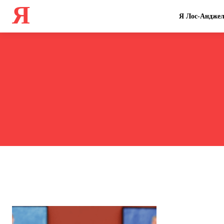
Я
Я Лос-Анджел