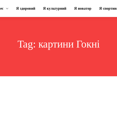
ес
Я здоровий
Я культурний
Я новатор
Я спортив
Tag:
картини Гокні