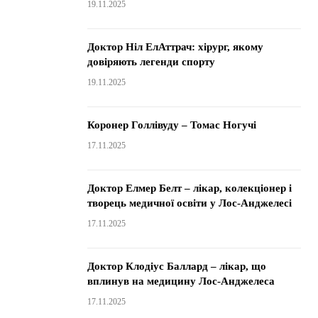
19.11.2025
Доктор Ніл ЕлАттрач: хірург, якому
довіряють легенди спорту
19.11.2025
Коронер Голлівуду – Томас Ногучі
17.11.2025
Доктор Елмер Белт – лікар, колекціонер і
творець медичної освіти у Лос-Анджелесі
17.11.2025
Доктор Клодіус Баллард – лікар, що
вплинув на медицину Лос-Анджелеса
17.11.2025