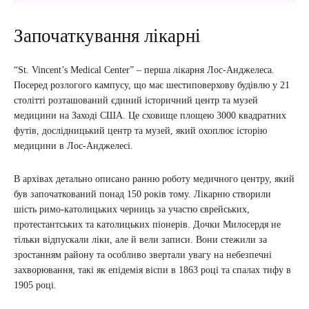
Започаткування лікарні
“St. Vincent’s Medical Center” – перша лікарня Лос-Анджелеса.
Посеред розлогого кампусу, що має шестиповерхову будівлю у 21
столітті розташований єдиний історичний центр та музей
медицини на Заході США. Це сховище площею 3000 квадратних
футів, дослідницький центр та музей, який охоплює історію
медицини в Лос-Анджелесі.
В архівах детально описано ранню роботу медичного центру, який
був започаткований понад 150 років тому. Лікарню створили
шість римо-католицьких черниць за участю єврейських,
протестантських та католицьких піонерів. Дочки Милосердя не
тільки відпускали ліки, але й вели записи. Вони стежили за
зростанням району та особливо звертали увагу на небезпечні
захворювання, такі як епідемія віспи в 1863 році та спалах тифу в
1905 році.