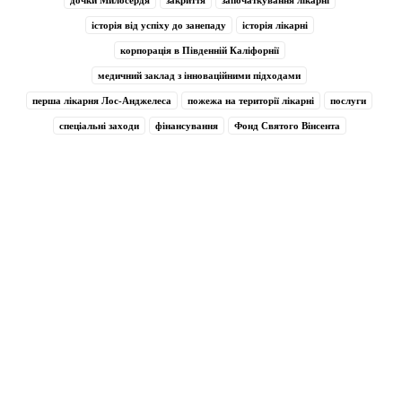
історія від успіху до занепаду
історія лікарні
корпорація в Південній Каліфорнії
медичний заклад з інноваційними підходами
перша лікарня Лос-Анджелеса
пожежа на території лікарні
послуги
спеціальні заходи
фінансування
Фонд Святого Вінсента