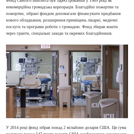
Фонд Святого Вінсента був зареєстрований у 1989 році як
некомерційна громадська корпорація. Благодійні пожертви та
пожертви, зібрані фондом допомагали фінансувати придбання
нового обладнання, розширення приміщень лікарні, медичні
послуги та програми роботи з громадою. Фонд збирав кошти
через гранти, спеціальні заходи та окремих благодійників.
У 2014 році фонд зібрав понад 2 мільйони доларів США. Ця сума