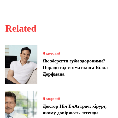
Related
Я здоровий
Як зберегти зуби здоровими?
Поради від стоматолога Білла
Дорфмана
Я здоровий
Доктор Ніл ЕлАттрач: хірург,
якому довіряють легенди