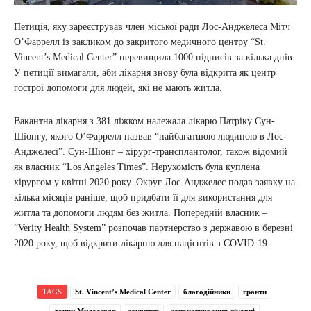
Петиція, яку зареєстрував член міської ради Лос-Анджелеса Мітч
О’Фаррелл із закликом до закритого медичного центру “St.
Vincent’s Medical Center” перевищила 1000 підписів за кілька днів.
У петиції вимагали, аби лікарня знову була відкрита як центр
гострої допомоги для людей, які не мають житла.
Вакантна лікарня з 381 ліжком належала лікарю Патріку Сун-
Шіонгу, якого О’Фаррелл назвав “найбагатшою людиною в Лос-
Анджелесі”. Сун-Шіонг – хірург-трансплантолог, також відомий
як власник “Los Angeles Times”. Нерухомість була куплена
хірургом у квітні 2020 року. Округ Лос-Анджелес подав заявку на
кілька місяців раніше, щоб придбати її для використання для
житла та допомоги людям без житла. Попередній власник –
“Verity Health System” розпочав партнерство з державою в березні
2020 року, щоб відкрити лікарню для пацієнтів з COVID-19.
TAGS
St. Vincent’s Medical Center
благодійники
гранти
дочки Милосердя
закриття
започаткування лікарні