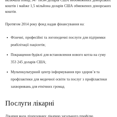
включала понад 547 тисяч доларів США необмежених донорських
коштів і майже 1,5 мільйона доларів США обмежених донорських
коштів.
Протягом 2014 року фонд надав фінансування на:
Фізичні, професійні та логопедичні послуги для підтримки
реабілітації пацієнтів;
Покращення будівлі для встановлення нового котла на суму
353 245 доларів США;
Мультикультурний центр інформування про здоровʼя та
профілактики для медичної освіти та послуг з профілактики
захворювань для етнічних громад.
Послуги лікарні
Лікарня мала ліцензовану лікарню загального профілю