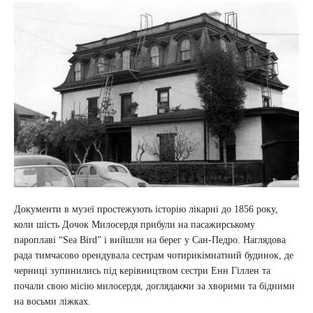
Документи в музеї простежують історію лікарні до 1856 року,
коли шість Дочок Милосердя прибули на пасажирському
пароплаві “Sea Bird” і вийшли на берег у Сан-Педро. Наглядова
рада тимчасово орендувала сестрам чотирикімнатний будинок, де
черниці зупинились під керівництвом сестри Енн Гіллен та
почали свою місію милосердя, доглядаючи за хворими та бідними
на восьми ліжках.