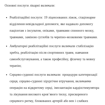
Основні послуги лікарні включали:
Реабілітаційні послуги: 19 ліцензованих ліжок, стаціонарне
відділення невідкладної допомоги, яке надавало допомогу
пацієнтам з інсультом, опіками, травмами спинного мозку,
травмами, заміною суглобів та черепно-мозковими травмами.
Амбулаторні реабілітаційні послуги включали стабілізацію
хребта, реабілітацію після спортивних травм, навчання
самообслуговування, а також професійну, фізичну та мовну
терапію;
Серцево-судинні послуги включали: процедури катетеризації
серця, серцево-судинні хірургічне втручання, включаючи
операцію на відкритому серці, імплантацію кардіостимулятора
та лікування високого кров’яного тиску, прискореного
серцевого ритму, блокованих артерій або вен і слабких