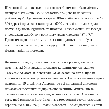
Шукаючи більші квартали, сестри незабаром придбали ділянку
площею пʼять акрів. Вони невтомно працювали на різних
роботах, щоб підтримати лікарню. Жінки збирали фрукти зі своїх
300 дерев і продавали виноград з 6000 лоз, які вони доглядали
поруч із дитячим будинком та школою. Також Дочки Милосердя
вирощували худобу, яку вони маркували літерами “S” і “C”.
Протягом перших семи місяців, як показують записи, було
госпіталізовано 52 пацієнти округу та 11 приватних пацієнтів.
Десять пацієнтів померли.
Черниці вірили, що вони виконують Божу роботу, але земні
правила, які були введені місцевим католицьким єпископом
Тадеусом Аматом, їм заважали. Амат особливо хотів, щоб їх
власність була зареєстрована на його імʼя. Це була звичайна справа
наприкінці 19 століття в Америці, де всі католицькі єпископи
намагалися поставити підприємства черниць-іммігрантів та
священників з усього світу під місцевий контроль. Але замість
того, щоб виконати його бажання, самодостатні сестри створили
корпорацію в 1869 році і стали лазаретом Лос-Анджелеса. Сестри