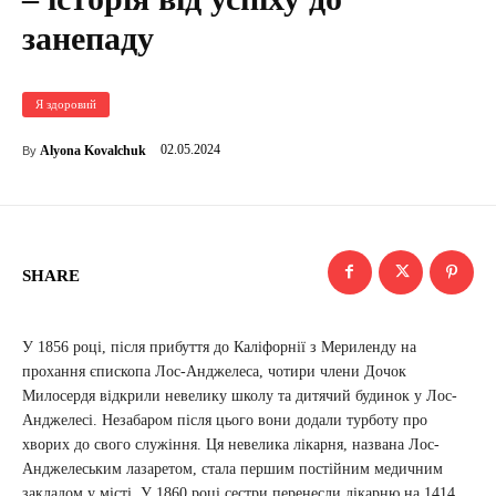
занепаду
Я здоровий
02.05.2024
Alyona Kovalchuk
By
SHARE
У 1856 році, після прибуття до Каліфорнії з Мериленду на
прохання єпископа Лос-Анджелеса, чотири члени Дочок
Милосердя відкрили невелику школу та дитячий будинок у Лос-
Анджелесі. Незабаром після цього вони додали турботу про
хворих до свого служіння. Ця невелика лікарня, названа Лос-
Анджелеським лазаретом, стала першим постійним медичним
закладом у місті. У 1860 році сестри перенесли лікарню на 1414