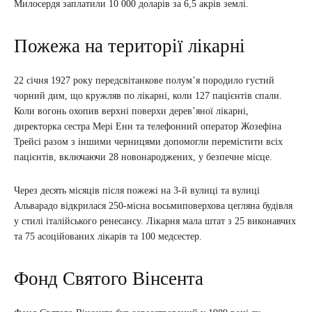
Милосердя заплатили 10 000 доларів за 6,5 акрів землі.
Пожежа на території лікарні
22 січня 1927 року передсвітанкове полумʼя породило густий
чорний дим, що кружляв по лікарні, коли 127 пацієнтів спали.
Коли вогонь охопив верхні поверхи деревʼяної лікарні,
директорка сестра Мері Енн та телефонний оператор Жозефіна
Трейсі разом з іншими черницями допомогли перемістити всіх
пацієнтів, включаючи 28 новонароджених, у безпечне місце.
Через десять місяців після пожежі на 3-й вулиці та вулиці
Альварадо відкрилася 250-місна восьмиповерхова цегляна будівля
у стилі італійського ренесансу. Лікарня мала штат з 25 виконавчих
та 75 асоційованих лікарів та 100 медсестер.
Фонд Святого Вінсента