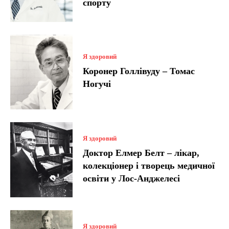
спорту
Я здоровий
Коронер Голлівуду – Томас
Ногучі
Я здоровий
Доктор Елмер Белт – лікар,
колекціонер і творець медичної
освіти у Лос-Анджелесі
Я здоровий