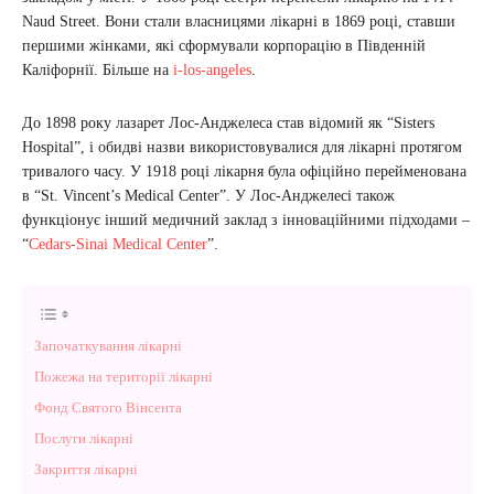
Naud Street. Вони стали власницями лікарні в 1869 році, ставши
першими жінками, які сформували корпорацію в Південній
Каліфорнії. Більше на
i-los-angeles
.
До 1898 року лазарет Лос-Анджелеса став відомий як “Sisters
Hospital”, і обидві назви використовувалися для лікарні протягом
тривалого часу. У 1918 році лікарня була офіційно перейменована
в “St. Vincent’s Medical Center”. У Лос-Анджелесі також
функціонує інший медичний заклад з інноваційними підходами –
“
Cedars-Sinai Medical Center
”.
Започаткування лікарні
Пожежа на території лікарні
Фонд Святого Вінсента
Послуги лікарні
Закриття лікарні