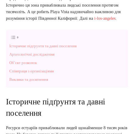
Історично ця зона приваблювала людські поселення протягом
тисячоліть. А це робить Playa Vista надзвичайно важливою для
розуміння історії Південної Каліфорнії. Далі на
i-los-angeles
.
Історичне підґрунтя та давні поселення
Археологічні дослідження
Об’єкт розкопок
Співпраця з організаціями
Виклики та досягнення
Історичне підґрунтя та давні
поселення
Ресурси естуаріїв приваблювали людей щонайменше 8 тисяч років