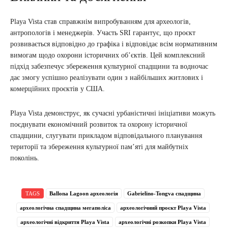
Playa Vista став справжнім випробуванням для археологів,
антропологів і менеджерів. Участь SRI гарантує, що проєкт
розвивається відповідно до графіка і відповідає всім нормативним
вимогам щодо охорони історичних об’єктів. Цей комплексний
підхід забезпечує збереження культурної спадщини та водночас
дає змогу успішно реалізувати один з найбільших житлових і
комерційних проєктів у США.
Playa Vista демонструє, як сучасні урбаністичні ініціативи можуть
поєднувати економічний розвиток та охорону історичної
спадщини, слугувати прикладом відповідального планування
території та збереження культурної пам’яті для майбутніх
поколінь.
TAGS
Ballona Lagoon археологія
Gabrielino-Tongva спадщина
археологічна спадщина мегаполіса
археологічний проєкт Playa Vista
археологічні відкриття Playa Vista
археологічні розкопки Playa Vista