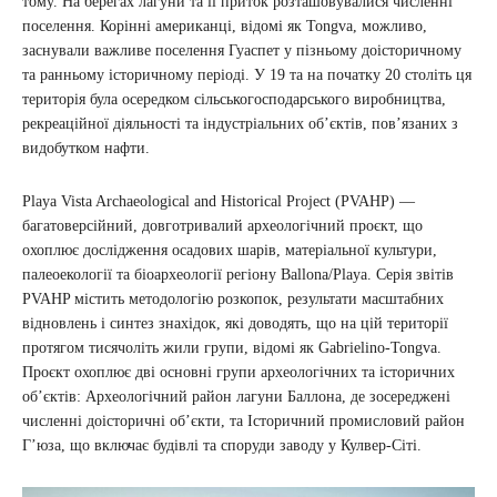
тому. На берегах лагуни та її приток розташовувалися численні
поселення. Корінні американці, відомі як Tongva, можливо,
заснували важливе поселення Гуаспет у пізньому доісторичному
та ранньому історичному періоді. У 19 та на початку 20 століть ця
територія була осередком сільськогосподарського виробництва,
рекреаційної діяльності та індустріальних об’єктів, пов’язаних з
видобутком нафти.
Playa Vista Archaeological and Historical Project (PVAHP) —
багатоверсійний, довготривалий археологічний проєкт, що
охоплює дослідження осадових шарів, матеріальної культури,
палеоекології та біоархеології регіону Ballona/Playa. Серія звітів
PVAHP містить методологію розкопок, результати масштабних
відновлень і синтез знахідок, які доводять, що на цій території
протягом тисячоліть жили групи, відомі як Gabrielino-Tongva.
Проєкт охоплює дві основні групи археологічних та історичних
об’єктів: Археологічний район лагуни Баллона, де зосереджені
численні доісторичні об’єкти, та Історичний промисловий район
Г’юза, що включає будівлі та споруди заводу у Кулвер-Сіті.