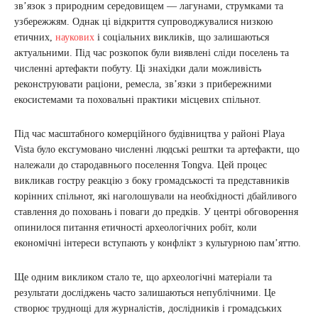
зв’язок з природним середовищем — лагунами, струмками та
узбережжям. Однак ці відкриття супроводжувалися низкою
етичних,
наукових
і соціальних викликів, що залишаються
актуальними. Під час розкопок були виявлені сліди поселень та
численні артефакти побуту. Ці знахідки дали можливість
реконструювати раціони, ремесла, зв’язки з прибережними
екосистемами та поховальні практики місцевих спільнот.
Під час масштабного комерційного будівництва у районі Playa
Vista було ексгумовано численні людські рештки та артефакти, що
належали до стародавнього поселення Tongva. Цей процес
викликав гостру реакцію з боку громадськості та представників
корінних спільнот, які наголошували на необхідності дбайливого
ставлення до поховань і поваги до предків. У центрі обговорення
опинилося питання етичності археологічних робіт, коли
економічні інтереси вступають у конфлікт з культурною пам’яттю.
Ще одним викликом стало те, що археологічні матеріали та
результати досліджень часто залишаються непублічними. Це
створює труднощі для журналістів, дослідників і громадських