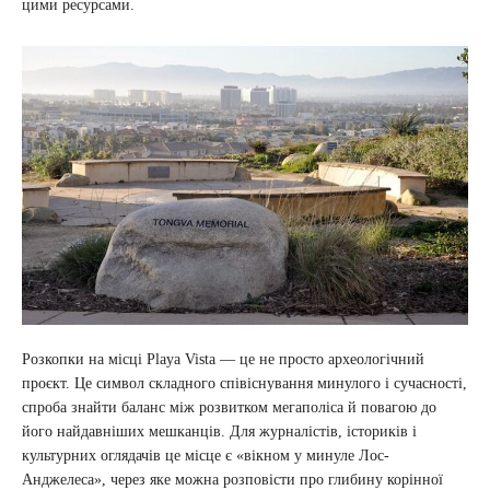
цими ресурсами.
Розкопки на місці Playa Vista — це не просто археологічний
проєкт. Це символ складного співіснування минулого і сучасності,
спроба знайти баланс між розвитком мегаполіса й повагою до
його найдавніших мешканців. Для журналістів, істориків і
культурних оглядачів це місце є «вікном у минуле Лос-
Анджелеса», через яке можна розповісти про глибину корінної