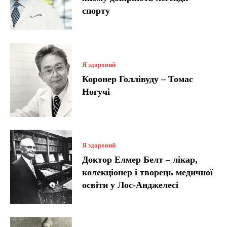
спорту
Я здоровий
Коронер Голлівуду – Томас
Ногучі
Я здоровий
Доктор Елмер Белт – лікар,
колекціонер і творець медичної
освіти у Лос-Анджелесі