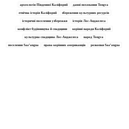
археологія Південної Каліфорнії
давні поховання Tongva
етнічна історія Каліфорнії
збереження культурних ресурсів
історичні поселення узбережжя
історія Лос-Анджелеса
конфлікт будівництва й спадщини
корінні народи Каліфорнії
культурна спадщина Лос-Анджелеса
народ Tongva
поселення Saa’angna
права корінних американців
розкопки Saa’angna