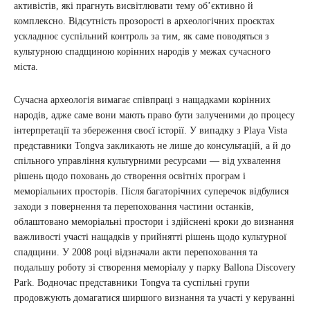
активістів, які прагнуть висвітлювати тему об’єктивно й
комплексно. Відсутність прозорості в археологічних проєктах
ускладнює суспільний контроль за тим, як саме поводяться з
культурною спадщиною корінних народів у межах сучасного
міста.
Сучасна археологія вимагає співпраці з нащадками корінних
народів, адже саме вони мають право бути залученими до процесу
інтерпретації та збереження своєї історії. У випадку з Playa Vista
представники Tongva закликають не лише до консультацій, а й до
спільного управління культурними ресурсами — від ухвалення
рішень щодо поховань до створення освітніх програм і
меморіальних просторів. Після багаторічних суперечок відбулися
заходи з повернення та перепоховання частини останків,
облаштовано меморіальні простори і здійснені кроки до визнання
важливості участі нащадків у прийнятті рішень щодо культурної
спадщини. У 2008 році відзначали акти перепоховання та
подальшу роботу зі створення меморіалу у парку Ballona Discovery
Park. Водночас представники Tongva та суспільні групи
продовжують домагатися ширшого визнання та участі у керуванні