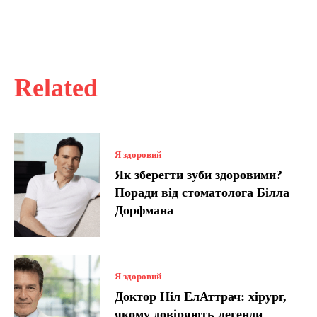
Related
Я здоровий
Як зберегти зуби здоровими?
Поради від стоматолога Білла
Дорфмана
Я здоровий
Доктор Ніл ЕлАттрач: хірург,
якому довіряють легенди