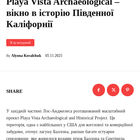
Playa Vista Archaeological –
вікно в історію Південної
Каліфорнії
Я культурний
05.11.2025
Alyona Kovalchuk
By
SHARE
У західній частині Лос-Анджелеса розташований масштабний
проєкт Playa Vista Archaeological and Historical Project. Ця
територія, одна з найбільших у США для житлової та комерційної
забудови, оточує лагуну Баллона, раніше багате естуарне
середовище, яке живилося водами річок Баллона та Сентінела.