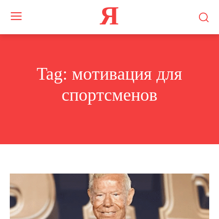
Я
Tag:
мотивация для
спортсменов