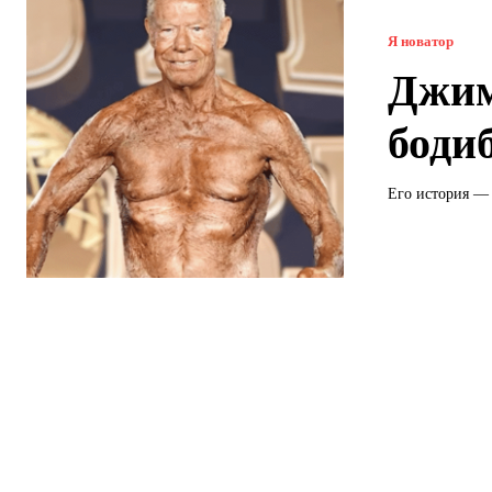
Я новатор
Джим
боди
Его история — 