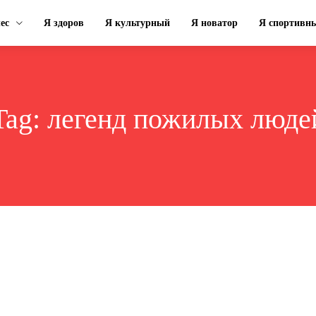
ес
Я здоров
Я культурный
Я новатор
Я спортивн
Tag:
легенд пожилых люде