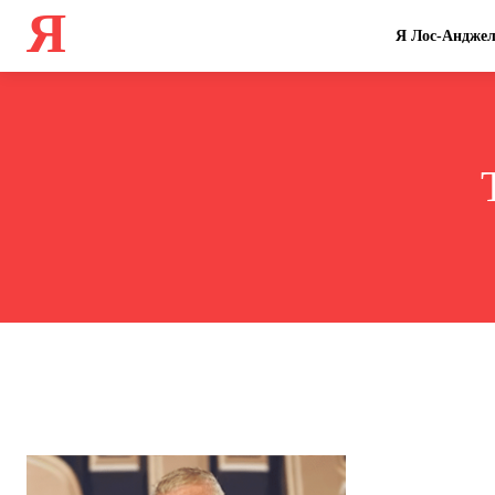
Я
Я Лос-Анджел